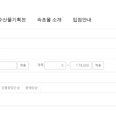
수산물기획전
속초몰 소개
입점안내
가격
~
적용
적용
상품평많은순
판매량순