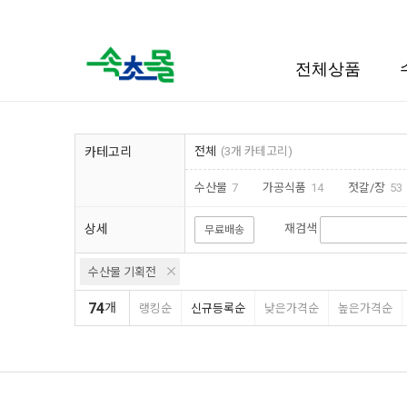
검색
전체상품
카테고리
전체
(3개 카테고리)
수산물
7
가공식품
14
젓갈/장
53
상세
재검색
무료배송
수산물 기획전
74
개
랭킹순
신규등록순
낮은가격순
높은가격순