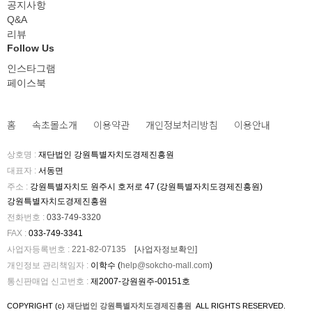
공지사항
Q&A
리뷰
Follow Us
인스타그램
페이스북
홈
속초몰소개
이용약관
개인정보처리방침
이용안내
상호명
:
재단법인 강원특별자치도경제진흥원
대표자
:
서동면
주소
:
강원특별자치도 원주시 호저로 47 (강원특별자치도경제진흥원)
강원특별자치도경제진흥원
전화번호
:
033-749-3320
FAX
:
033-749-3341
사업자등록번호
:
221-82-07135
[사업자정보확인]
개인정보 관리책임자
:
이학수 (
help@sokcho-mall.com
)
통신판매업 신고번호
:
제2007-강원원주-00151호
COPYRIGHT (c)
재단법인 강원특별자치도경제진흥원
ALL RIGHTS RESERVED.