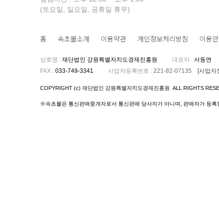
(토요일, 일요일, 공휴일 휴무)
홈
속초몰소개
이용약관
개인정보처리방침
이용안
상호명
:
재단법인 강원특별자치도경제진흥원
대표자
:
서동면
FAX
:
033-749-3341
사업자등록번호
:
221-82-07135
[사업자
COPYRIGHT (c)
재단법인 강원특별자치도경제진흥원
ALL RIGHTS RES
※속초몰은 통신판매중개자로서 통신판매 당사자가 아니며, 판매자가 등록한