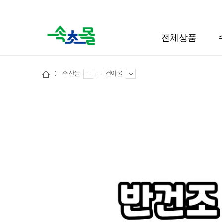
검색
전체상품
수산물
건어물