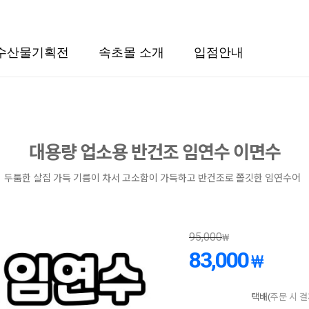
수산물기획전
속초몰 소개
입점안내
대용량 업소용 반건조 임연수 이면수
두툼한 살집 가득 기름이 차서 고소함이 가득하고 반건조로 쫄깃한 임연수어
95,000
₩
83,000
₩
택배(
주문 시 