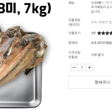
4,000₩
(1 개 
배송
추가배송비
도서
습니다.
상품정보
우측 '자세히' 
(원산지)
상품후기
4
명
판매자
속초코다리협동
지역사랑
사용 불가
상품권
-
+
장바구니