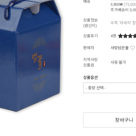
배송
3,800₩
(75,0
추가배송비
3,0
상품정보
우측 '자세히' 
(원산지)
상품후기
4
명
판매자
사랑담은꿀
지역사랑
사용 불가
상품권
상품옵션
- 중량 선택 -
장바구니