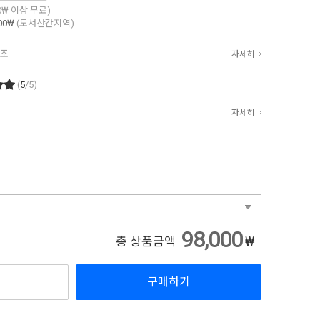
00₩ 이상 무료)
00₩
(도서산간지역)
참조
자세히
(
5
/5)
자세히
98,000
₩
총 상품금액
구매하기