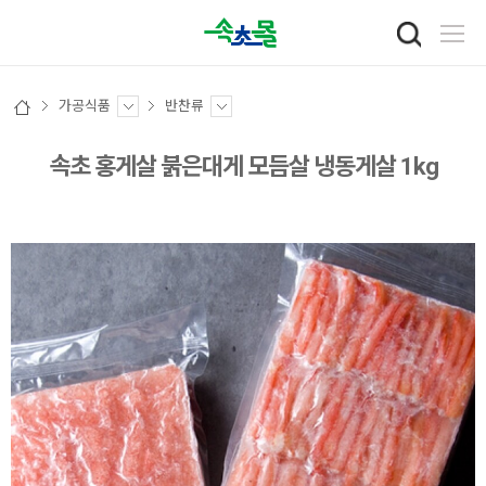
가공식품
반찬류
속초 홍게살 붉은대게 모듬살 냉동게살 1kg