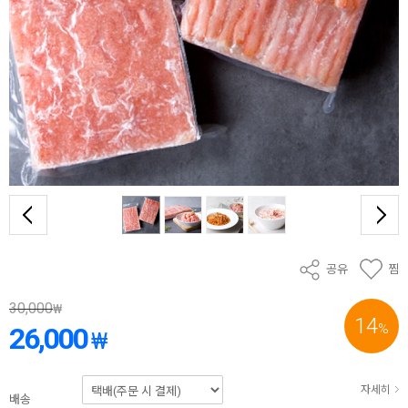
공유
찜
30,000
₩
14
%
26,000
₩
자세히
배송