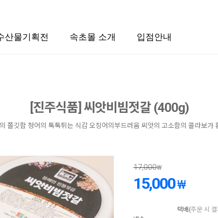
수산물기획전
속초몰 소개
입점안내
[진주식품] 씨앗비빔젓갈 (400g)
의 쫄깃함 청어의 톡톡튀는 식감 오징어의부드러움 씨앗의 고소함의 콜라보가
17,000
₩
15,000
₩
택배(
주문 시 