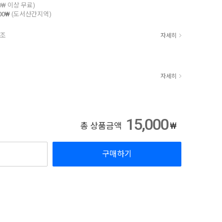
00₩ 이상 무료)
00₩
(도서산간지역)
참조
자세히
자세히
15,000
₩
총 상품금액
구매하기