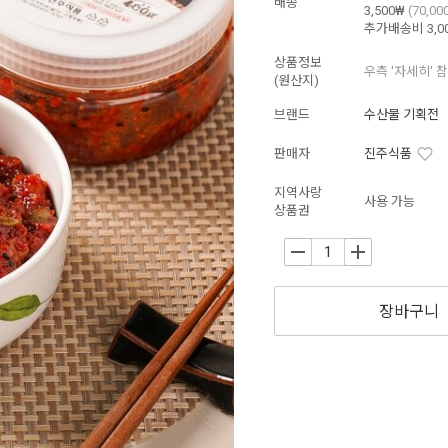
배송
3,500₩
(70,0
추가배송비
3,0
상품정보
우측 '자세히' 
(원산지)
브랜드
수산물 기획전
판매자
진주식품
지역사랑
사용 가능
상품권
-
+
장바구니