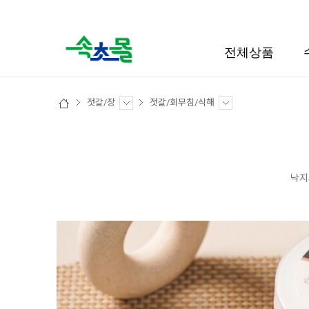
검색
전체상품
젓갈/장
젓갈/회무침/식해
낙지